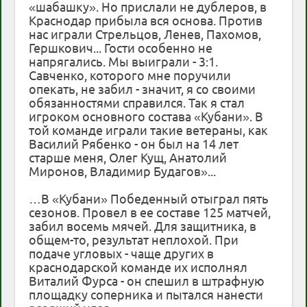
«шабашку». Но прислали не дублеров, в
Краснодар прибыла вся основа. Против
нас играли Стрельцов, Ленев, Пахомов,
Гершкович... Гости особенно не
напрягались. Мы выиграли - 3:1.
Савченко, которого мне поручили
опекать, не забил - значит, я со своими
обязанностями справился. Так я стал
игроком основного состава «Кубани». В
той команде играли такие ветераны, как
Василий Рябенко - он был на 14 лет
старше меня, Олег Кущ, Анатолий
Миронов, Владимир Будагов»...
…В «Кубани» Победенный отыграл пять
сезонов. Провел в ее составе 125 матчей,
забил восемь мячей. Для защитника, в
общем-то, результат неплохой. При
подаче угловых - чаще других в
краснодарской команде их исполнял
Виталий Фурса - он спешил в штрафную
площадку соперника и пытался нанести