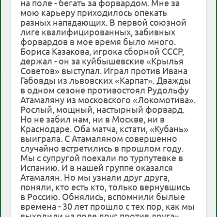
на поле - бегать за форвардом. Мне за
мою карьеру приходилось опекать
разных нападающих. В первой союзной
лиге квалифицированных, забивных
форвардов в мое время было много.
Бориса Казакова, игрока сборной СССР,
держал - он за куйбышевские «Крылья
Советов» выступал. Играл против Ивана
Габовды из львовских «Карпат». Дважды
в одном сезоне противостоял Рудольфу
Атамаляну из московского «Локомотива».
Рослый, мощный, настырный форвард.
Но не забил нам, ни в Москве, ни в
Краснодаре. Оба матча, кстати, «Кубань»
выиграла. С Атамаляном совершенно
случайно встретились в прошлом году.
Мы с супругой поехали по турпутевке в
Испанию. И в нашей группе оказался
Атамалян. Но мы узнали друг друга,
поняли, кто есть кто, только вернувшись
в Россию. Обнялись, вспомнили былые
времена - 30 лет прошло с тех пор, как мы
выходили на поле друг против друга»…