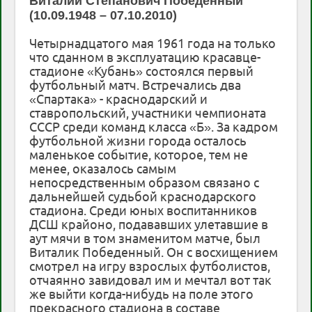
Виталий Степанович Победенный
(10.09.1948 – 07.10.2010)
Четырнадцатого мая 1961 года на только
что сданном в эксплуатацию красавце-
стадионе «Кубань» состоялся первый
футбольный матч. Встречались два
«Спартака» - краснодарский и
ставропольский, участники чемпионата
СССР среди команд класса «Б». За кадром
футбольной жизни города осталось
маленькое событие, которое, тем не
менее, оказалось самым
непосредственным образом связано с
дальнейшей судьбой краснодарского
стадиона. Среди юных воспитанников
ДСШ крайоно, подававших улетавшие в
аут мячи в том знаменитом матче, был
Виталик Победенный. Он с восхищением
смотрел на игру взрослых футболистов,
отчаянно завидовал им и мечтал вот так
же выйти когда-нибудь на поле этого
прекрасного стадиона в составе