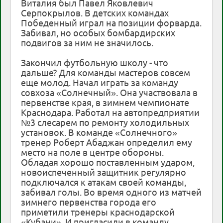
Виталия был Павел Яковлевич
Серпокрылов. В детских командах
Победенный играл на позиции форварда.
Забивал, но особых бомбардирских
подвигов за ним не значилось.
Закончил футбольную школу - что
дальше? Для команды мастеров совсем
еще молод. Начал играть за команду
совхоза «Солнечный». Она участвовала в
первенстве края, в зимнем чемпионате
Краснодара. Работал на автопредприятии
№3 слесарем по ремонту холодильных
установок. В команде «Солнечного»
тренер Роберт Абаджан определил ему
место на поле в центре обороны.
Обладая хорошо поставленным ударом,
новоиспеченный защитник регулярно
подключался к атакам своей команды,
забивал голы. Во время одного из матчей
зимнего первенства города его
приметили тренеры краснодарской
«Кубани». И пригласили в команду.