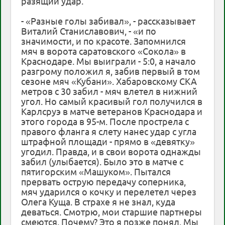
разящий удар.
- «Разные голы забивал», - рассказывает
Виталий Станиславович, - «и по
значимости, и по красоте. Запомнился
мяч в ворота саратовского «Сокола» в
Краснодаре. Мы выиграли - 5:0, а начало
разгрому положил я, забив первый в том
сезоне мяч «Кубани». Хабаровскому СКА
метров с 30 забил - мяч влетел в нижний
угол. Но самый красивый гол получился в
Карлсруэ в матче ветеранов Краснодара и
этого города в 95-м. После прострела с
правого фланга я слету нанес удар с угла
штрафной площади - прямо в «девятку»
угодил. Правда, и в свои ворота однажды
забил (улыбается). Было это в матче с
пятигорским «Машуком». Пытался
прервать острую передачу соперника,
мяч ударился о кочку и перелетел через
Олега Куща. В страхе я не знал, куда
деваться. Смотрю, мои старшие партнеры
смеются. Почему? Это я позже понял. Мы