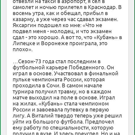
отвезли на такси в аэропорт, я сел в
самолет и ночью прилетел в Краснодар. В
восемь утра, как и обещал, прибыл в
казарму, а уже через час сдавал экзамен.
Яксаргин подошел ко мне: «Что не
подвел меня - молодец, и что экзамен
сдал - это хорошо. А вот то, что «Кубань» в
Липецке и Воронеже проиграла, это
плохо».
…Сезон-73 года стал последним в
футбольной карьере Победенного. Он
играл в основе. Участвовал в финальной
пульке чемпионата России, которая
проходила в Сочи. В самом начале
турнира получил травму, но в каждом
матче выходил на поле в основе. Играл
на жилах. «Кубань» стала чемпионом
России и завоевала путевку в первую
лигу. А Виталий твердо теперь уже решил
уйти из большого футбола. Предпочел
ему работу по специальности, которую
получил в вузе. И здесь преуспел. Но и на