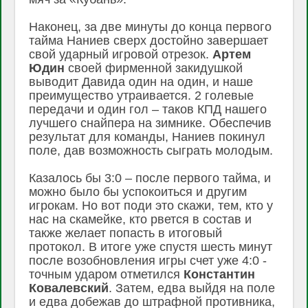
Наконец, за две минуты до конца первого
тайма Наниев сверх достойно завершает
свой ударный игровой отрезок.
Артем
Юдин
своей фирменной закидушкой
выводит Давида один на один, и наше
преимущество утраивается. 2 голевые
передачи и один гол – таков КПД нашего
лучшего снайпера на зимнике. Обеспечив
результат для команды, Наниев покинул
поле, дав возможность сыграть молодым.
Казалось бы 3:0 – после первого тайма, и
можно было бы успокоиться и другим
игрокам. Но вот поди это скажи, тем, кто у
нас на скамейке, кто рвется в состав и
также желает попасть в итоговый
протокол. В итоге уже спустя шесть минут
после возобновления игры счет уже 4:0 -
точным ударом отметился
Константин
Ковалевский
. Затем, едва выйдя на поле
и едва добежав до штрафной противника,