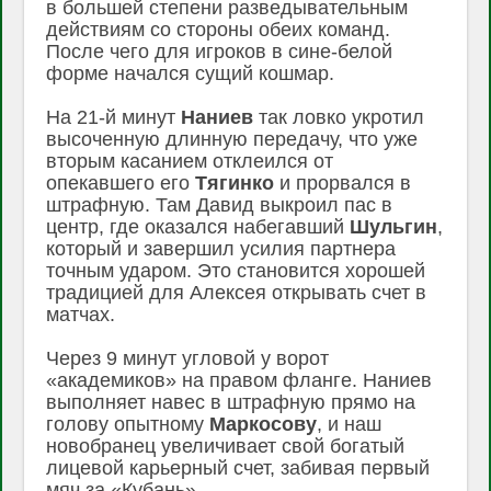
в большей степени разведывательным
действиям со стороны обеих команд.
После чего для игроков в сине-белой
форме начался сущий кошмар.
На 21-й минут
Наниев
так ловко укротил
высоченную длинную передачу, что уже
вторым касанием отклеился от
опекавшего его
Тягинко
и прорвался в
штрафную. Там Давид выкроил пас в
центр, где оказался набегавший
Шульгин
,
который и завершил усилия партнера
точным ударом. Это становится хорошей
традицией для Алексея открывать счет в
матчах.
Через 9 минут угловой у ворот
«академиков» на правом фланге. Наниев
выполняет навес в штрафную прямо на
голову опытному
Маркосову
, и наш
новобранец увеличивает свой богатый
лицевой карьерный счет, забивая первый
мяч за «Кубань».