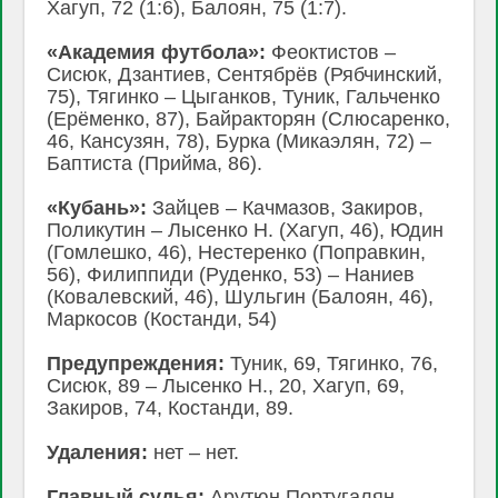
Хагуп, 72 (1:6), Балоян, 75 (1:7).
«Академия футбола»:
Феоктистов –
Сисюк, Дзантиев, Сентябрёв (Рябчинский,
75), Тягинко – Цыганков, Туник, Гальченко
(Ерёменко, 87), Байракторян (Слюсаренко,
46, Кансузян, 78), Бурка (Микаэлян, 72) –
Баптиста (Прийма, 86).
«Кубань»:
Зайцев – Качмазов, Закиров,
Поликутин – Лысенко Н. (Хагуп, 46), Юдин
(Гомлешко, 46), Нестеренко (Поправкин,
56), Филиппиди (Руденко, 53) – Наниев
(Ковалевский, 46), Шульгин (Балоян, 46),
Маркосов (Костанди, 54)
Предупреждения:
Туник, 69, Тягинко, 76,
Сисюк, 89 – Лысенко Н., 20, Хагуп, 69,
Закиров, 74, Костанди, 89.
Удаления:
нет – нет.
Главный судья:
Арутюн Португалян