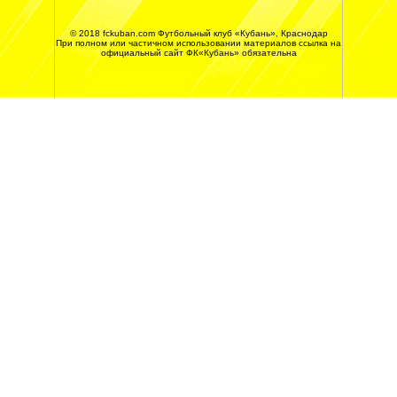
© 2018 fckuban.com Футбольный клуб «Кубань», Краснодар
При полном или частичном использовании материалов ссылка на
официальный сайт ФК«Кубань» обязательна