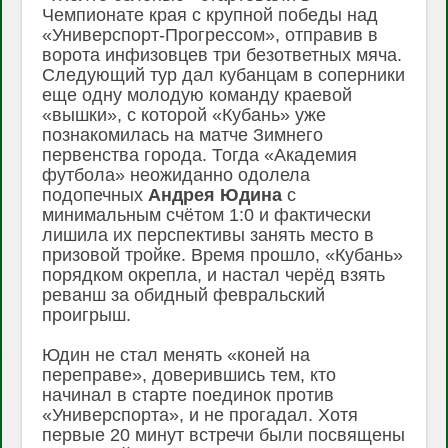
Чемпионате края с крупной победы над
«Универспорт-Прогрессом», отправив в
ворота инфизовцев три безответных мяча.
Следующий тур дал кубанцам в соперники
еще одну молодую команду краевой
«вышки», с которой «Кубань» уже
познакомилась на матче Зимнего
первенства города. Тогда «Академия
футбола» неожиданно одолела
подопечных
Андрея
Юдина
с
минимальным счётом 1:0 и фактически
лишила их перспективы занять место в
призовой тройке. Время прошло, «Кубань»
порядком окрепла, и настал черёд взять
реванш за обидный февральский
проигрыш.
Юдин не стал менять «коней на
переправе», доверившись тем, кто
начинал в старте поединок против
«Универспорта», и не прогадал. Хотя
первые 20 минут встречи были посвящены