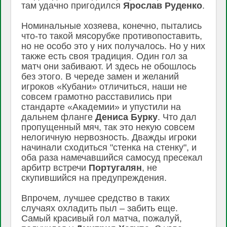
там удачно пригодился
Ярослав
Руденко
.
Номинальные хозяева, конечно, пытались
что-то такой мясорубке противопоставить,
но не особо это у них получалось. Но у них
также есть своя традиция. Один гол за
матч они забивают. И здесь не обошлось
без этого. В череде замен и желаний
игроков «Кубани» отличиться, наши не
совсем грамотно расставились при
стандарте «Академии» и упустили на
дальнем фланге
Дениса
Бурку
. Что дал
пропущенный мяч, так это некую совсем
нелогичную нервозность. Дважды игроки
начинали сходиться "стенка на стенку", и
оба раза намечавшийся самосуд пресекал
арбитр встречи
Португалян
, не
скупившийся на предупреждения.
Впрочем, лучшее средство в таких
случаях охладить пыл – забить еще.
Самый красивый гол матча, пожалуй,