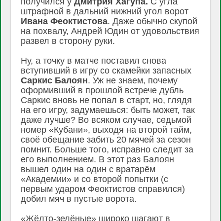
получился у
Дмитрия
Хагупа.
С угла
штрафной в дальний нижний угол ворот
Ивана Феоктистова
. Даже обычно скупой
на похвалу, Андрей Юдин от удовольствия
развел в сторону руки.
Ну, а точку в матче поставил снова
вступивший в игру со скамейки запасных
Саркис
Балоян
. Уж не знаем, почему
оформивший в прошлой встрече дубль
Саркис вновь не попал в старт, но, глядя
на его игру, задумаешься: быть может, так
даже лучше? Во всяком случае, седьмой
номер «Кубани», выходя на второй тайм,
своё обещание забить 20 мячей за сезон
помнит. Больше того, исправно следит за
его выполнением. В этот раз Балоян
вышел один на один с вратарём
«Академии» и со второй попытки (с
первым ударом Феоктистов справился)
добил мяч в пустые ворота.
«Жёлто-зелёные» широко шагают в