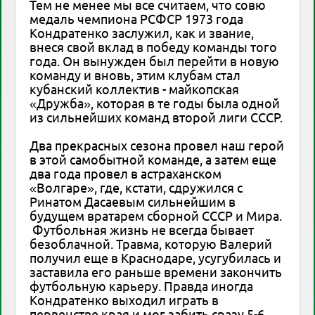
Тем не менее мы все считаем, что совю
медаль чемпиона РСФСР 1973 года
Кондратенко заслужил, как и звание,
внеся свой вклад в победу команды того
года. Он вынужден был перейти в новую
команду и вновь, этим клубам стал
кубанский коллектив - майкопская
«Дружба», которая в те годы была одной
из сильнейших команд второй лиги СССР.
Два прекрасных сезона провел наш герой
в этой самобытной команде, а затем еще
два года провел в астраханском
«Волгаре», где, кстати, сдружился с
Ринатом Дасаевым сильнейшим в
будущем вратарем сборной СССР и Мира.
Футбольная жизнь не всегда бывает
безоблачной. Травма, которую Валерий
получил еще в Краснодаре, усугубилась и
заставила его раньше времени закончить
футбольную карьеру. Правда иногда
Кондратенко выходил играть в
первенстве края и мог забить сразу 5-6