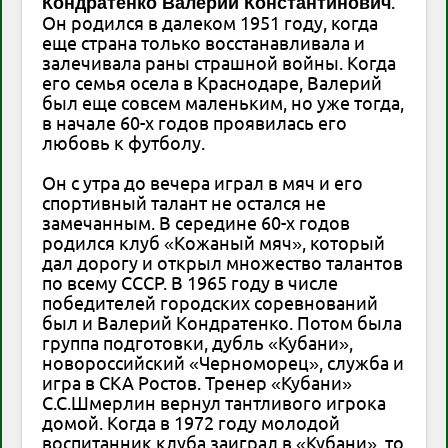
.
Кондратенко Валерий Константинович
Он родился в далеком 1951 году, когда
еще страна только восстанавливала и
залечивала раны страшной войны. Когда
его семья осела в Краснодаре, Валерий
был еще совсем маленьким, но уже тогда,
в начале 60-х годов проявилась его
любовь к футболу.
Он с утра до вечера играл в мяч и его
спортивный талант не остался не
замечанным. В середине 60-х годов
родился клуб «Кожаный мяч», который
дал дорогу и открыл множество талантов
по всему СССР. В 1965 году в числе
победителей городских соревнований
был и Валерий Кондратенко. Потом была
группа подготовки, дубль «Кубани»,
новороссийский «Черноморец», служба и
игра в СКА Ростов. Тренер «Кубани»
С.С.Шмерлин вернул тантливого игрока
домой. Когда в 1972 году молодой
воспитанник клуба заиграл в «Кубани», то