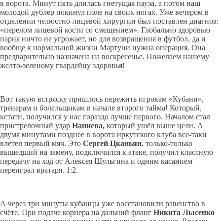
в ворота. Минут пять длилась гнетущая пауза, а потом наш
молодой дублер покинул поле на своих ногах. Уже вечером в
отделении челюстно-лицевой хирургии был поставлен диагноз:
«перелом лицевой кости со смещением». Глобально здоровью
парня ничто не угрожает, но для возвращения в футбол, да и
вообще к нормальной жизни Мартуни нужна операция. Она
предварительно назначена на воскресенье. Пожелаем нашему
желто-зеленому гвардейцу здоровья!
Вот такую встряску пришлось пережить игрокам «Кубани»,
тренерам и болельщикам в начале второго тайма! Который,
кстати, получился у нас гораздо лучше первого. Началом стал
пристрелочный удар
Наниева,
который ушёл выше цели. А
двумя минутами позднее в ворота иркутского клуба все-таки
влетел первый мяч. Это
Сергей Цканьян
, только-только
вышедший на замену, подключился к атаке, получил классную
передачу на ход от Алексея Шульгина и одним касанием
переиграл вратаря. 1:2.
А через три минуты кубанцы уже восстановили равенство в
счёте. При подаче корнера на дальний фланг
Никита Лысенко