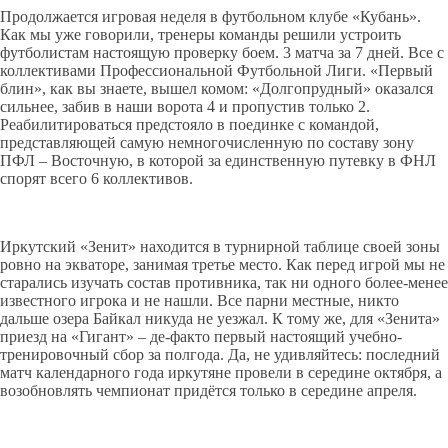
Продолжается игровая неделя в футбольном клубе «Кубань».
Как мы уже говорили, тренеры команды решили устроить
футболистам настоящую проверку боем. 3 матча за 7 дней. Все с
коллективами Профессиональной Футбольной Лиги. «Первый
блин», как вы знаете, вышел комом: «Долгопрудный» оказался
сильнее, забив в наши ворота 4 и пропустив только 2.
Реабилитироваться предстояло в поединке с командой,
представляющей самую немногочисленную по составу зону
ПФЛ – Восточную, в которой за единственную путевку в ФНЛ
спорят всего 6 коллективов.
Иркутский «Зенит» находится в турнирной таблице своей зоны
ровно на экваторе, занимая третье место. Как перед игрой мы не
старались изучать состав противника, так ни одного более-менее
известного игрока и не нашли. Все парни местные, никто
дальше озера Байкал никуда не уезжал. К тому же, для «Зенита»
приезд на «Гигант» – де-факто первый настоящий учебно-
тренировочный сбор за полгода. Да, не удивляйтесь: последний
матч календарного года иркутяне провели в середине октября, а
возобновлять чемпионат придётся только в середине апреля.