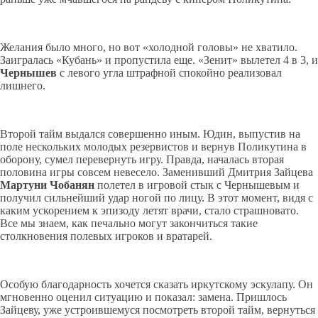
Желания было много, но вот «холодной головы» не хватило.
Заигралась «Кубань» и пропустила еще. «Зенит» вылетел 4 в 3, и
Чернышев
с левого угла штрафной спокойно реализовал
лишнего.
Второй тайм выдался совершенно иным. Юдин, выпустив на
поле нескольких молодых резервистов и вернув Поликутина в
оборону, сумел перевернуть игру. Правда, началась вторая
половина игры совсем невесело. Заменивший Дмитрия Зайцева
Мартуни Чобанян
полетел в игровой стык с Чернышевым и
получил сильнейший удар ногой по лицу. В этот момент, видя с
каким ускорением к эпизоду летят врачи, стало страшновато.
Все мы знаем, как печально могут закончиться такие
столкновения полевых игроков и вратарей.
Особую благодарность хочется сказать иркутскому эскулапу. Он
мгновенно оценил ситуацию и показал: замена. Пришлось
Зайцеву, уже устроившемуся посмотреть второй тайм, вернуться