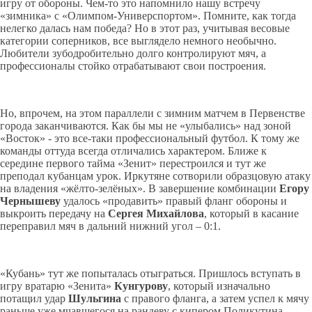
игру от обороны. Чем-то это напомнило нашу встречу
«зимника» с «Олимпом-Универспортом». Помните, как тогда
нелегко далась нам победа? Но в этот раз, учитывая весовые
категории соперников, все выглядело немного необычно.
Любители зубодробительно долго контролируют мяч, а
профессионалы стойко отрабатывают свои построения.
Но, впрочем, на этом параллели с зимним матчем в Первенстве
города заканчиваются. Как бы мы не «улыбались» над зоной
«Восток» - это все-таки профессиональный футбол. К тому же
команды оттуда всегда отличались характером. Ближе к
середине первого тайма «Зенит» перестроился и тут же
преподал кубанцам урок. Иркутяне сотворили образцовую атаку
на владения «жёлто-зелёных». В завершение комбинации
Егору
Чернышеву
удалось «продавить» правый фланг обороны и
выкроить передачу на
Сергея Михайлова
, который в касание
переправил мяч в дальний нижний угол – 0:1.
«Кубань» тут же попыталась отыграться. Пришлось вступать в
игру вратарю «Зенита»
Кунгурову
, который изначально
потащил удар
Шульгина
с правого фланга, а затем успел к мячу
раньше уже мчавшегося на рандеву с кипером Поликутина.