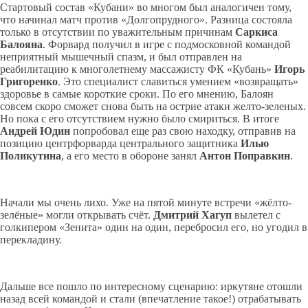
Стартовый состав «Кубани» во многом был аналогичен тому,
что начинал матч против «Долгопрудного». Разница состояла
только в отсутствии по уважительным причинам
Саркиса
Балояна
. Форвард получил в игре с подмосковной командой
неприятный мышечный спазм, и был отправлен на
реабилитацию к многолетнему массажисту ФК «Кубань»
Игорь
Григоренко
. Это специалист славиться умением «возвращать»
здоровье в самые короткие сроки. По его мнению, Балоян
совсем скоро сможет снова быть на острие атаки желто-зеленых.
Но пока с его отсутствием нужно было смириться. В итоге
Андрей Юдин
попробовал еще раз свою находку, отправив на
позицию центрфорварда центрального защитника
Илью
Поликутина
, а его место в обороне занял
Антон Поправкин
.
Начали мы очень лихо. Уже на пятой минуте встречи «жёлто-
зелёные» могли открывать счёт.
Дмитрий
Хагуп
вылетел с
голкипером «Зенита» один на один, перебросил его, но угодил в
перекладину.
Дальше все пошло по интересному сценарию: иркутяне отошли
назад всей командой и стали (впечатление такое!) отрабатывать