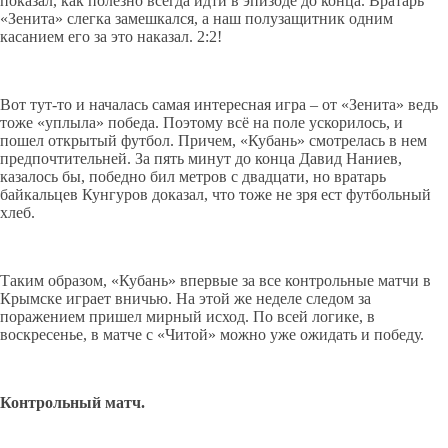
показал, как полезно всегда идти в эпизоде до конца. Вратарь
«Зенита» слегка замешкался, а наш полузащитник одним
касанием его за это наказал. 2:2!
Вот тут-то и началась самая интересная игра – от «Зенита» ведь
тоже «уплыла» победа. Поэтому всё на поле ускорилось, и
пошел открытый футбол. Причем, «Кубань» смотрелась в нем
предпочтительней. За пять минут до конца Давид Наниев,
казалось бы, победно бил метров с двадцати, но вратарь
байкальцев Кунгуров доказал, что тоже не зря ест футбольный
хлеб.
Таким образом, «Кубань» впервые за все контрольные матчи в
Крымске играет вничью. На этой же неделе следом за
поражением пришел мирный исход. По всей логике, в
воскресенье, в матче с «Читой» можно уже ожидать и победу.
Контрольный матч.