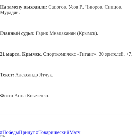
На замену
выходили:
Сапогов, Усов Р., Чиюров, Синцов,
Мурадян.
Главный судья:
Гарик Мнацаканян (Крымск).
21
марта
.
Крымск.
Спорткомплекс «Гигант». 30 зрителей. +7.
Текст:
Александр Ятчук.
Фото:
Анна Козаченко.
#ПобедыПридут
#ТоварищескийМатч