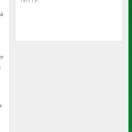
1971 Г.Р.
ей
от
т
а
в