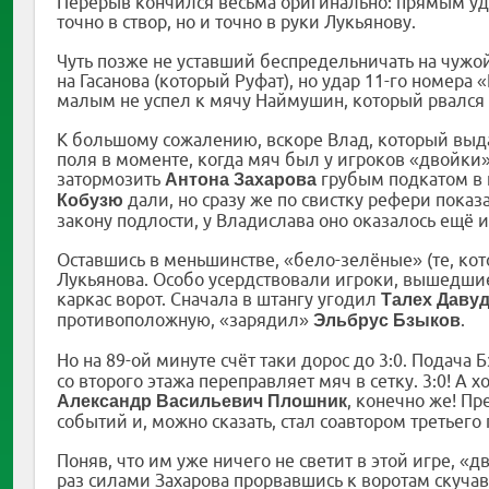
Перерыв кончился весьма оригинально: прямым уд
точно в створ, но и точно в руки Лукьянову.
Чуть позже не уставший беспредельничать на чужо
на Гасанова (который Руфат), но удар 11-го номера
малым не успел к мячу Наймушин, который рвался н
К большому сожалению, вскоре Влад, который выда
поля в моменте, когда мяч был у игроков «двойки
затормозить
грубым подкатом в 
Антона Захарова
дали, но сразу же по свистку рефери показ
Кобузю
закону подлости, у Владислава оно оказалось ещё 
Оставшись в меньшинстве, «бело-зелёные» (те, ко
Лукьянова. Особо усердствовали игроки, вышедшие
каркас ворот. Сначала в штангу угодил
Талех Даву
противоположную, «зарядил»
.
Эльбрус Бзыков
Но на 89-ой минуте счёт таки дорос до 3:0. Подача 
со второго этажа переправляет мяч в сетку. 3:0! А 
, конечно же! П
Александр Васильевич Плошник
событий и, можно сказать, стал соавтором третьего 
Поняв, что им уже ничего не светит в этой игре, «
раз силами Захарова прорвавшись к воротам скучав