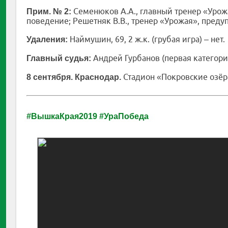
Семенюков А.А., главный тренер «Урож
Прим. № 2:
поведение; Решетняк В.В., тренер «Урожая», преду
Наймушин, 69, 2 ж.к. (грубая игра) – нет.
Удаления:
Андрей Гурбанов (первая категори
Главный судья:
Стадион «Покровские озёра
8 сентября. Краснодар.
#ВышкаКрая2019
#УраПобеда