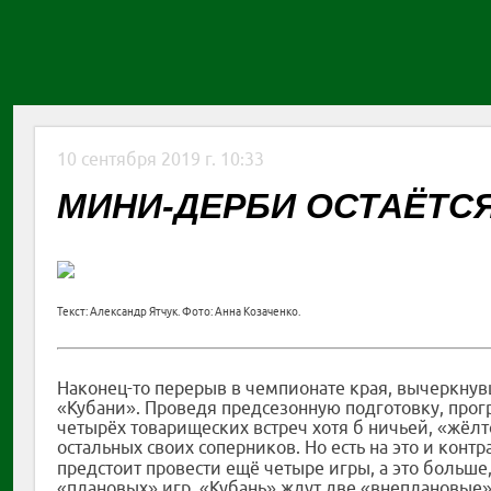
10 сентября 2019 г. 10:33
МИНИ-ДЕРБИ ОСТАЁТСЯ
Текст: Александр Ятчук. Фото: Анна Козаченко.
Наконец-то перерыв в чемпионате края, вычеркнув
«Кубани». Проведя предсезонную подготовку, прогр
четырёх товарищеских встреч хотя б ничьей, «жё
остальных своих соперников. Но есть на это и кон
предстоит провести ещё четыре игры, а это больше
«плановых» игр, «Кубань» ждут две «внеплановые»