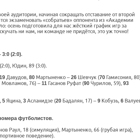
оей аудитории, начиная сокращать отставание от второй
ится экзаменовать «собратьев» оппонента из «Академии
о: осень подготовила для нас жёсткий график игр за
скучать ни нам, ни команде не придётся, это уж точно!
:0 (2:0).
2:0), Юдин, 89 (3:0).
Давудов,
Мартыненко –
Шевчук (
Гамисония, 80)
19
80
26
70
Мовламов, 76) –
Гасанов Руфат (
Чурилов, 59),
7
11
90
93
,
Яцина,
Асланидзе (
Бадалян, 17) –
Кобузь,
Валуе
5
3
20
9
6
номера футболистов.
нов Раул, 18 (симуляция), Мартыненко, 66 (грубая игра),
спортивное поведение).