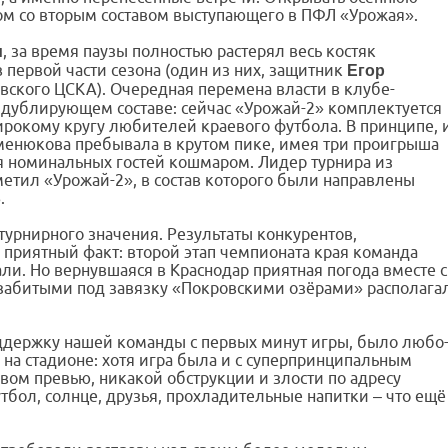
ом со вторым составом выступающего в ПФЛ «Урожая».
, за время паузы полностью растерял весь костяк
м
в первой части сезона (один из них, защитник
Егор
вского ЦСКА). Очередная перемена власти в клубе-
а дублирующем составе: сейчас «Урожай-2» комплектуется
окому кругу любителей краевого футбола. В принципе, 
Семенюкова пребывала в крутом пике, имея три проигрыша
для номинальных гостей кошмаром. Лидер турнира из
етил «Урожай-2», в состав которого были направлены
.
урнирного значения. Результаты конкурентов,
приятный факт: второй этап чемпионата края команда
ли. Но вернувшаяся в Краснодар приятная погода вместе с
 забитыми под завязку «Покровскими озёрами» располага
оддержку нашей команды с первых минут игры, было любо
 на стадионе: хотя игра была и с суперпринципальным
вом превью, никакой обструкции и злости по адресу
тбол, солнце, друзья, прохладительные напитки – что ещё