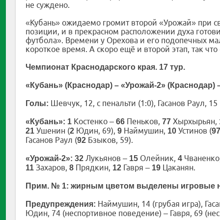
не суждено.
«Кубань» ожидаемо громит второй «Урожай» при св
позиции, и в прекрасном расположении духа готов
футбола». Времени у Орехова и его подопечных мал
короткое время. А скоро ещё и второй этап, так что 
Чемпионат Краснодарского края. 17 тур.
«Кубань» (Краснодар) – «Урожай-2» (Краснодар) – 3
Шевчук, 12, с пенальти (1:0), Гасанов Раул, 15 (
Голы:
Костенко –
Пеньков,
Хырхырьян,
«Кубань»: 1
66
77
Ушенин (
Юдин, 69),
Наймушин,
Устинов (
21
2
9
10
9
Гасанов Раул (
Бзыков, 59).
92
Лукьянов –
Олейник,
Чваненко
«Урожай-2»: 32
15
4
Захаров,
Прядкин,
Гавря –
Цаканян.
11
8
12
19
Прим. № 1: жирным цветом выделены игровые 
Наймушин, 14 (грубая игра), Гаса
Предупреждения:
Юдин, 74 (неспортивное поведение) – Гавря, 69 (не