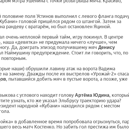
аром мэтра Ушенина с точки розыгрыша мяча. Красиво,
й половине поля Устинов выполнил с левого фланга подач
 «Кубани» головой пришёлся рядом со штангой. Затем за
а рандеву с вратарём, но был остановлен Яциной.
л очень неплохой первый тайм, игру покинул. В центре
», наша «девятка» не придумала ничего «лучше», чем
ногу. Да, доиграть эпизод получившему мяч
Денису
ал Наймушину предупреждение. Стоит ли говорить, что, по
и повторным.
торые наши) обрушили лавину атак на ворота Вадима
 на замену. Дважды после их выстрелов «Урожай-2» спас
, пытавшийся добить мяч в пустые ворота, а позже, уже
дов
Бзыкова с углового находит голову
, которы
Артёма Юдина
хотите узнать, кто же указал Эльбрусу траекторию удара?
резидент народной «Кубани» находился рядом с местом
гола.
двойка» в добавленное время попробовала огрызнуться, па
шего весь матч Костенко. Но забить гол престижа им было