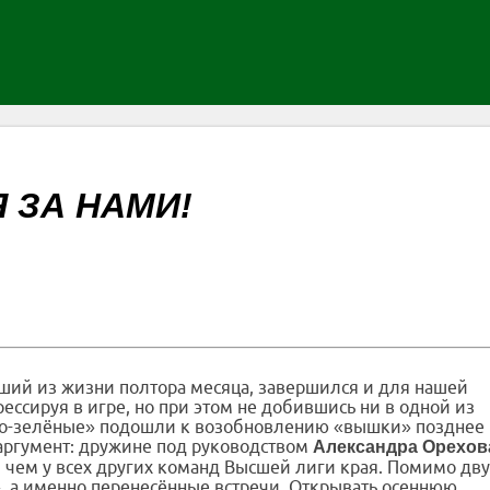
 ЗА НАМИ!
ший из жизни полтора месяца, завершился и для нашей
ессируя в игре, но при этом не добившись ни в одной из
лто-зелёные» подошли к возобновлению «вышки» позднее
траргумент: дружине под руководством
Александра Орехов
, чем у всех других команд Высшей лиги края. Помимо дву
, а именно перенесённые встречи. Открывать осеннюю