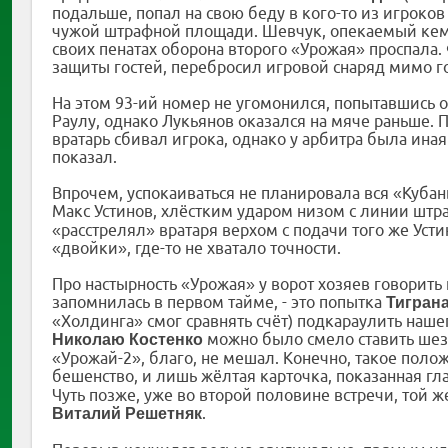
подальше, попал на свою беду в кого-то из игроков
чужой штрафной площади. Шевчук, опекаемый кем-т
своих пенатах оборона второго «Урожая» проспала.
защиты гостей, перебросил игровой снаряд мимо го
На этом 93-ий номер не угомонился, попытавшись о
Раулу, однако Лукьянов оказался на мяче раньше. 
вратарь сбивал игрока, однако у арбитра была ина
показал.
Впрочем, успокаиваться не планировала вся «Куба
Макс Устинов, хлёстким ударом низом с линии шт
«расстрелял» вратаря верхом с подачи того же Устин
«двойки», где-то не хватало точности.
Про настырность «Урожая» у ворот хозяев говорить 
запомнилась в первом тайме, - это попытка
Тигран
«Холдинга» смог сравнять счёт) подкараулить наше
можно было смело ставить шезл
Николаю Костенко
«Урожай-2», благо, не мешал. Конечно, такое поло
бешенство, и лишь жёлтая карточка, показанная г
Чуть позже, уже во второй половине встречи, той 
.
Виталий Решетняк