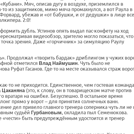
 «Кубани». Мяч, описав дугу в воздухе, приземлился в
о из защитников, мимо мяча промахнулся, а вот Раула в
 Форвард, убежав и «от бабушки, и от дедушки» в лице вс
лкипера. 2:0!
формить дубль. Устинов опять выдал пас-конфету на ход
Пересматривая видеообзор, зрителю могло показаться, что
я точка зрения. Даже «горчичник» за симуляцию Раулу
нь». Продолжал «творить бардак» дриблингом у чужих вор
рафной отметился
. Чуть было не
Влад Наймушин
ова Руфат Гасанов. Где-то на месте оказывался страж воро
как-то не приходится. Единственное, чем гостевая команд
(это, к слову, он в товарищеском матче против
а Цаканяна
го вратаря на ошибке. Безуспешно. В остальное время
онг прямо у ворот – для принятия солнечных ванн.
жение дел привело главного тренера соперника чуть ли не 
лавным судьёй
охладила пыл Семенюкова.
Гурбановым,
же «чести» быть предупреждённым удостоится и тренер