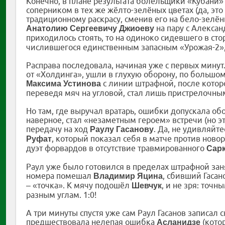
Конечно, в плане результата болельщики «Кубани
соперником в тех же жёлто-зелёных цветах (да, эт
традиционному раскрасу, сменив его на бело-зелён
на пару с Алекса
Анатолию Сергеевичу Джиоеву
приходилось стоять, то на одиноко сидевшего в сто
числившегося единственным запасным «Урожая-2», 
Расправа последовала, начиная уже с первых минут
от «Холдинга», ушли в глухую оборону, по большом
с линии штрафной, после кото
Максима Устинова
переведя мяч на угловой, стал лишь пристрелочны
Но там, где выручал вратарь, ошибки допускала об
наверное, стал «незаметным героем» встречи (но э
передачу на ход
. Да, не удивляйте
Раулу Гасанову
, который показал себя в матче против ново
Руфат
дуэт форвардов в отсутствие травмированного
Сар
Раул уже было готовился в пределах штрафной зан
номера помешал
, сбивший Гаса
Владимир Яцина
– «точка». К мячу подошёл
, и не зря: точ
Шевчук
разным углам. 1:0!
А три минуты спустя уже сам Раул Гасанов записал с
предшествовала нелепая ошибка
(кото
Асланидзе