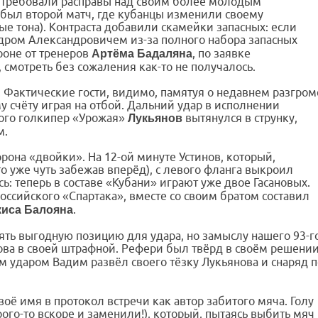
» требовали расправы над своим более молодым
о был второй матч, где кубанцы изменили своему
ые тона). Контраста добавили скамейки запасных: если
ндром Александровичем из-за полного набора запасных
роне от тренеров
, по заявке
Артёма Бадаляна
смотреть без сожаления как-то не получалось.
. Фактические гости, видимо, памятуя о недавнем разгром
у счёту играя на отбой. Дальний удар в исполнении
рого голкипер «Урожая»
вытянулся в струнку,
Лукьянов
м.
орона «двойки». На 12-ой минуте Устинов, который,
то уже чуть забежав вперёд), с левого фланга выкроил
сь: теперь в составе «Кубани» играют уже двое Гасановых.
российского «Спартака», вместе со своим братом составил
.
киса Балояна
ять выгодную позицию для удара, но замыслу нашего 93-г
нова в своей штрафной. Рефери был твёрд в своём решени
ным ударом Вадим развёл своего тёзку Лукьянова и снаряд 
воё имя в протокол встречи как автор забитого мяча. Голу
рого-то вскоре и заменили!), который, пытаясь выбить мяч