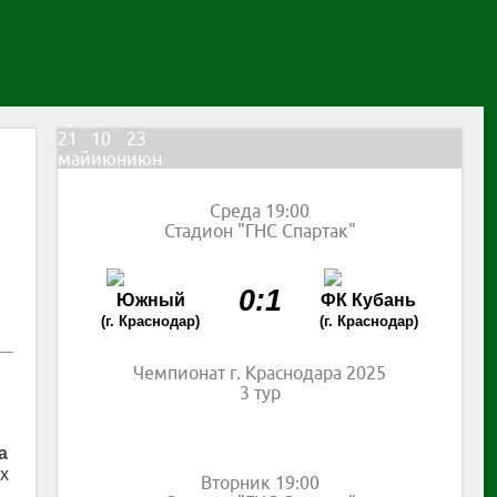
21
10
23
май
июн
июн
Среда 19:00
Стадион "ГНС Спартак"
0:1
Южный
ФК Кубань
(г. Краснодар)
(г. Краснодар)
Чемпионат г. Краснодара 2025
3 тур
а
х
Вторник 19:00