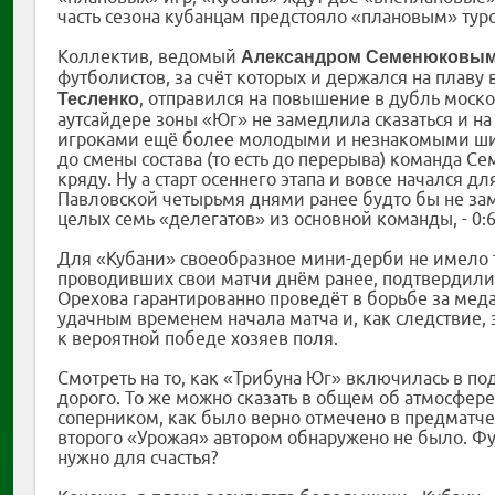
часть сезона кубанцам предстояло «плановым» тур
Коллектив, ведомый
Александром Семенюковы
футболистов, за счёт которых и держался на плаву 
, отправился на повышение в дубль моско
Тесленко
аутсайдере зоны «Юг» не замедлила сказаться и н
игроками ещё более молодыми и незнакомыми шир
до смены состава (то есть до перерыва) команда 
кряду. Ну а старт осеннего этапа и вовсе начался 
Павловской четырьмя днями ранее будто бы не зам
целых семь «делегатов» из основной команды, - 0:6
Для «Кубани» своеобразное мини-дерби не имело т
проводивших свои матчи днём ранее, подтвердили 
Орехова гарантированно проведёт в борьбе за меда
удачным временем начала матча и, как следствие,
к вероятной победе хозяев поля.
Смотреть на то, как «Трибуна Юг» включилась в п
дорого. То же можно сказать в общем об атмосфере
соперником, как было верно отмечено в предматче
второго «Урожая» автором обнаружено не было. Фу
нужно для счастья?