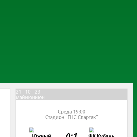
21
10
23
май
июн
июн
Среда 19:00
Стадион "ГНС Спартак"
0:1
Южный
ФК Кубань