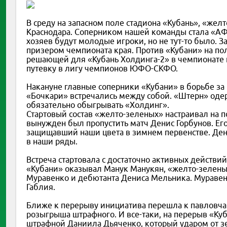
В среду на запасном поле стадиона «Кубань», «же
Краснодара. Соперником нашей команды стала «АФ 
хозяев будут молодые игроки, но не тут-то было. З
призером чемпионата края. Против «Кубани» на по
решающей для «Кубань Холдинга-2» в чемпионате к
путевку в лигу чемпионов ЮФО-СКФО.
Накануне главные соперники «Кубани» в борьбе за 
«Бочкари» встречались между собой. «Штерн» одер
обязательно обыгрывать «Холдинг».
Стартовый состав «желто-зеленых» настраивал на п
вынужден был пропустить матч Денис Горбунов. Его
защищавший наши цвета в зимнем первенстве. Де
в наши ряды.
Встреча стартовала с достаточно активных действи
«Кубани» оказывал Манук Манукян, «желто-зелен
Муравенко и дебютанта Дениса Мельника. Муравен
Габлия.
Ближе к перерыву инициатива перешла к павловча
розыгрыша штрафного. И все-таки, на перерыв «Ку
штрафной Даниила Дьяченко, который ударом от зе