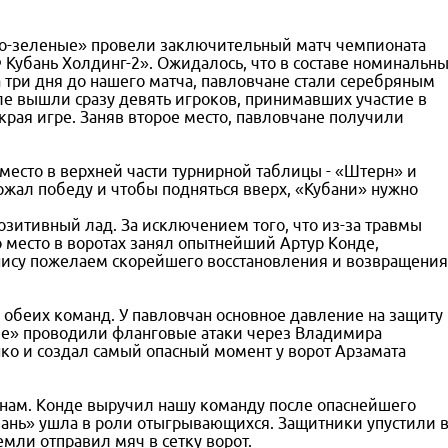
лто-зеленые» провели заключительный матч чемпионата
Кубань Холдинг-2». Ожидалось, что в составе номинальн
а три дня до нашего матча, павловчане стали серебряным
ле вышли сразу девять игроков, принимавших участие в
рая игре. Заняв второе место, павловчане получили
место в верхней части турнирной таблицы - «Штерн» и
жал победу и чтобы подняться вверх, «Кубани» нужно
озитивный лад. За исключением того, что из-за травмы
 место в воротах занял опытнейший Артур Конде,
нису пожелаем скорейшего восстановления и возвращения
й обеих команд. У павловчан основное давление на защиту
ые» проводили фланговые атаки через Владимира
ко и создал самый опасный момент у ворот Арзамата
нам. Конде выручил нашу команду после опаснейшего
бань» ушла в роли отыгрывающихся. Защитники упустили 
мли отправил мяч в сетку ворот.