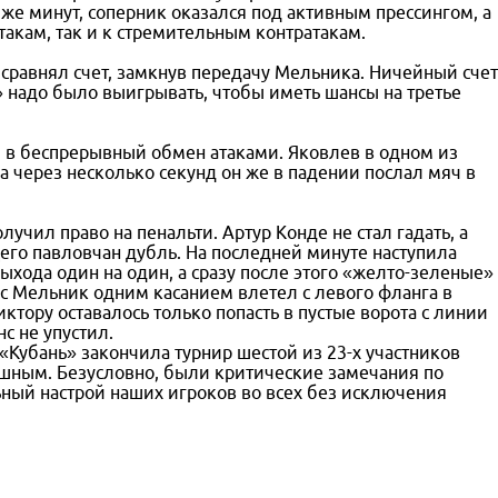
же минут, соперник оказался под активным прессингом, а
акам, так и к стремительным контратакам.
сравнял счет, замкнув передачу Мельника. Ничейный счет
» надо было выигрывать, чтобы иметь шансы на третье
 в беспрерывный обмен атаками. Яковлев в одном из
а через несколько секунд он же в падении послал мяч в
учил право на пенальти. Артур Конде не стал гадать, а
его павловчан дубль. На последней минуте наступила
ыхода один на один, а сразу после этого «желто-зеленые»
с Мельник одним касанием влетел с левого фланга в
ктору оставалось только попасть в пустые ворота с линии
с не упустил.
 «Кубань» закончила турнир шестой из 23-х участников
ешным. Безусловно, были критические замечания по
ьный настрой наших игроков во всех без исключения