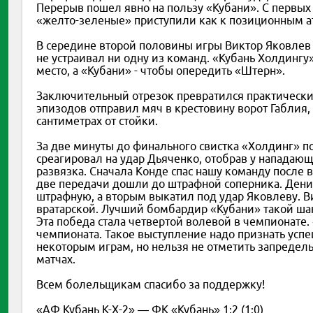
Перерыв пошел явно на пользу «Кубани». С первых 
«желто-зеленые» приступили как к позиционным ат
В середине второй половины игры Виктор Яковлев 
не устраивал ни одну из команд. «Кубань Холдингу
место, а «Кубани» - чтобы опередить «Штерн».
Заключительный отрезок превратился практически
эпизодов отправил мяч в крестовину ворот Габлия, 
сантиметрах от стойки.
За две минуты до финального свистка «Холдинг» пол
среагировал на удар Дьяченко, отобрав у нападающ
развязка. Сначала Конде спас нашу команду после в
две передачи дошли до штрафной соперника. Дени
штрафную, а вторым выкатил под удар Яковлеву. Ви
вратарской. Лучший бомбардир «Кубани» такой шан
Эта победа стала четвертой волевой в чемпионате.
чемпионата. Такое выступление надо признать усп
некоторым играм, но нельзя не отметить запредел
матчах.
Всем болельщикам спасибо за поддержку!
«АФ Кубань К-Х-2» — ФК «Кубань» 1:2 (1:0)