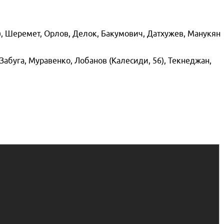
4), Шеремет, Орлов, Делок, Бакумович, Датхужев, Манукян
Забуга, Муравенко, Лобанов (Калесиди, 56), Текнеджан,