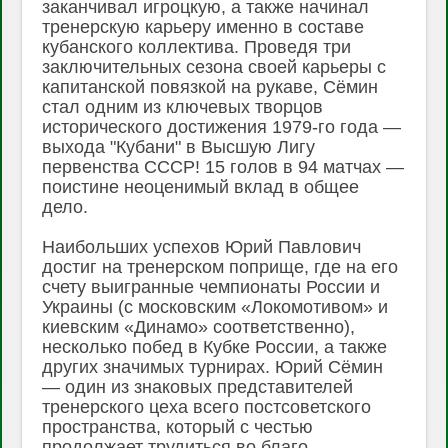
заканчивал игроцкую, а также начинал
тренерскую карьеру именно в составе
кубанского коллектива. Проведя три
заключительных сезона своей карьеры с
капитанской повязкой на рукаве, Сёмин
стал одним из ключевых творцов
исторического достижения 1979-го года —
выхода "Кубани" в Высшую Лигу
первенства СССР! 15 голов в 94 матчах —
поистине неоценимый вклад в общее
дело.
Наибольших успехов Юрий Павлович
достиг на тренерском поприще, где на его
счету выигранные чемпионаты России и
Украины (с московским «Локомотивом» и
киевским «Динамо» соответственно),
несколько побед в Кубке России, а также
других значимых турнирах. Юрий Сёмин
— один из знаковых представителей
тренерского цеха всего постсоветского
пространства, который с честью
продолжает трудиться во благо