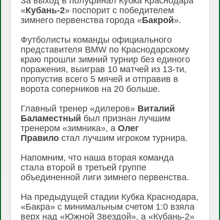
За выход в полуфинал Кубка Краснодара
«
Кубань-2
» поспорит с победителем
зимнего первенства города «
Бакрой
».
Футболисты команды официального
представителя BMW по Краснодарскому
краю прошли зимний турнир без единого
поражения, выиграв 10 матчей из 13-ти,
пропустив всего 5 мячей и отправив в
ворота соперников на 20 больше.
Главный тренер «дилеров»
Виталий
Баламестный
был признан лучшим
тренером «зимника», а
Олег
Правило
стал лучшим игроком турнира.
Напомним, что наша вторая команда
стала второй в третьей группе
объединенной лиги зимнего первенства.
На предыдущей стадии Кубка Краснодара,
«Бакра» с минимальным счетом 1:0 взяла
верх над «Южной Звездой», а «Кубань-2»