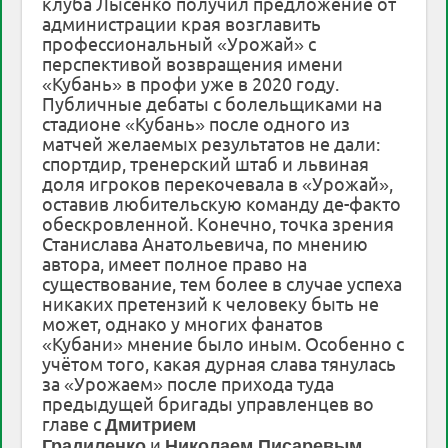
клуба Лысенко получил предложение от
администрации края возглавить
профессиональный «Урожай» с
перспективой возвращения имени
«Кубань» в профи уже в 2020 году.
Публичные дебаты с болельщиками на
стадионе «Кубань» после одного из
матчей желаемых результатов не дали:
спортдир, тренерский штаб и львиная
доля игроков перекочевала в «Урожай»,
оставив любительскую команду де-факто
обескровленной. Конечно, точка зрения
Станислава Анатольевича, по мнению
автора, имеет полное право на
существование, тем более в случае успеха
никаких претензий к человеку быть не
может, однако у многих фанатов
«Кубани» мнение было иным. Особенно с
учётом того, какая дурная слава тянулась
за «Урожаем» после прихода туда
предыдущей бригады управленцев во
главе с
Дмитрием
и
.
Градиленко
Николаем Писаревым