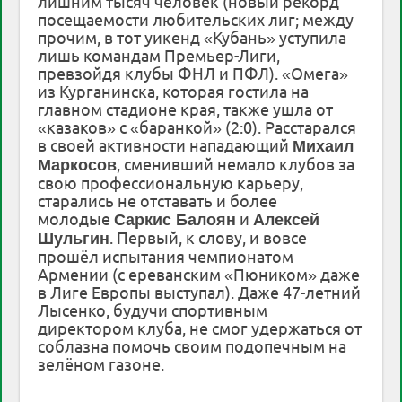
лишним тысяч человек (новый рекорд
посещаемости любительских лиг; между
прочим, в тот уикенд «Кубань» уступила
лишь командам Премьер-Лиги,
превзойдя клубы ФНЛ и ПФЛ). «Омега»
из Курганинска, которая гостила на
главном стадионе края, также ушла от
«казаков» с «баранкой» (2:0). Расстарался
в своей активности нападающий
Михаил
, сменивший немало клубов за
Маркосов
свою профессиональную карьеру,
старались не отставать и более
молодые
и
Саркис Балоян
Алексей
. Первый, к слову, и вовсе
Шульгин
прошёл испытания чемпионатом
Армении (с ереванским «Пюником» даже
в Лиге Европы выступал). Даже 47-летний
Лысенко, будучи спортивным
директором клуба, не смог удержаться от
соблазна помочь своим подопечным на
зелёном газоне.