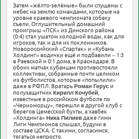
Затем «жёлто-зелёные» были спущены с
небес на землю командами, которые на
уровне краевого чемпионата собаку
съели. Оглушительный домашний
проигрыш «ПСК» из Динского района
(0:4) стал ушатом холодной воды, как для
игроков, так и для их поклонников.
Новороссийский «Спартак» и «Кубань
Холдинг» водички ещё и подбавили – 1:3
в Раевской и 0:1 дома, в Краснодаре. В
обоих матчах кубанцам противостояли
коллективы, собранные почти целиком
из футболистов, которые «попылили»
даже в РФПЛ. Вратарь
и
Роман Герус
полузащитник
,
Кирилл Кочубей
известные в российском футболе по
«Черноморцу», перешли в другой клуб с
берегов Цемесской бухты, а хавбек
«Холдинга»
даже гимн
Ника Пилиев
Лиги Чемпионов слышал, будучи в
составе ЦСКА. С такими, согласимся,
тягаться непросто.