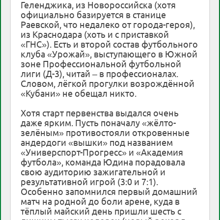
Геленджика, из Новороссийска (хотя
официально базируется в станице
Раевской, что недалеко от города-героя),
из Краснодара (хоть и с приставкой
«ГНС»). Есть и второй состав футбольного
клуба «Урожай», выступающего в Южной
зоне Профессиональной футбольной
лиги (Д-3), читай – в профессионалах.
Словом, лёгкой прогулки возрождённой
«Кубани» не обещал никто.
Хотя старт первенства выдался очень
даже ярким. Пусть поначалу «жёлто-
зелёным» противостояли откровенные
андердоги «вышки» под названием
«Универспорт-Прогресс» и «Академия
футбола», команда Юдина порадовала
свою аудиторию зажигательной и
результативной игрой (3:0 и 7:1).
Особенно запомнился первый домашний
матч на родной до боли арене, куда в
тёплый майский день пришли шесть с