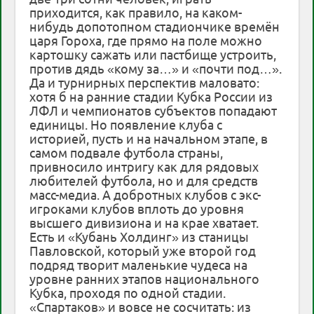
приходится, как правило, на каком-
нибудь допотопном стадиончике времён
царя Гороха, где прямо на поле можно
картошку сажать или пастбище устроить,
против дядь «кому за…» и «почти под…».
Да и турнирных перспектив маловато:
хотя б на ранние стадии Кубка России из
ЛФЛ и чемпионатов субъектов попадают
единицы. Но появление клуба с
историей, пусть и на начальном этапе, в
самом подвале футбола страны,
привносило интригу как для рядовых
любителей футбола, но и для средств
масс-медиа. А добротных клубов с экс-
игроками клубов вплоть до уровня
высшего дивизиона и на крае хватает.
Есть и «Кубань Холдинг» из станицы
Павловской, который уже второй год
подряд творит маленькие чудеса на
уровне ранних этапов национального
Кубка, проходя по одной стадии.
«Спартаков» и вовсе не сосчитать: из